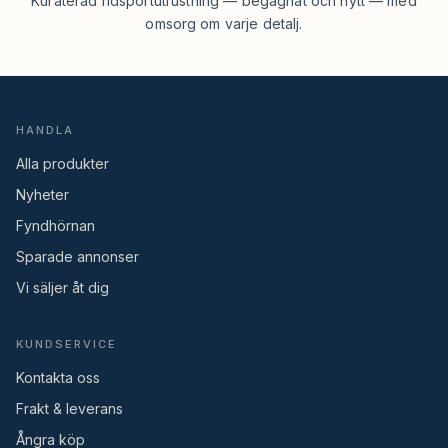
Kuraterad ridsportutrustning — begagnat och nytt — med
omsorg om varje detalj.
HANDLA
Alla produkter
Nyheter
Fyndhörnan
Sparade annonser
Vi säljer åt dig
KUNDSERVICE
Kontakta oss
Frakt & leverans
Ångra köp