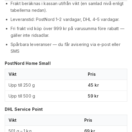
Frakt beräknas i kassan utifrån vikt (en samlad nivå enligt
tabellerna nedan).
Leveranstid: PostNord 1–2 vardagar, DHL 4–5 vardagar.
Fri frakt vid köp över 999 kr på varusumma före rabatt —
gäller inte ridsadlar.
Spårbara leveranser — du får avisering via e-post eller
SMS
PostNord Home Small
Vikt
Pris
Upp till 250 g
45 kr
Upp till 500 g
59 kr
DHL Service Point
Vikt
Pris
501 g – 1 kg
69 kr