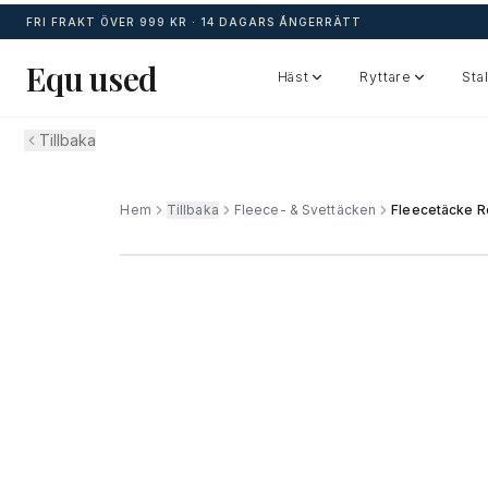
FRI FRAKT ÖVER 999 KR ·
14 DAGARS ÅNGERRÄTT
Equ used
Häst
Ryttare
Stal
Tillbaka
Hem
Tillbaka
Fleece- & Svettäcken
Fleecetäcke R
1
/ av
1