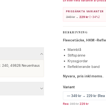
En eller flera varianter är prissä
PRISSÄNKTA VARIANTER
349 kr
→
229 kr
(−
34
%)
BESKRIVNING
Fleecetäcke, HKM -Refle
Marinblå
Stiftspänne
Kryssgjordar
. 240, 49828 Neuenhaus

Reflekterande band
Nyvara, pris inkl moms.
Variant
Rea:
349 kr
229 kr