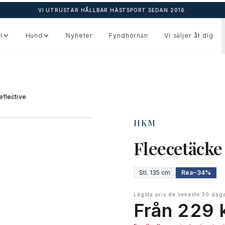
VI UTRUSTAR HÅLLBAR HÄSTSPORT SEDAN 2016.
l
Hund
Nyheter
Fyndhörnan
Vi säljer åt dig
eflective
HKM
Fleecetäcke
Stl.
135 cm
Rea
−
34
%
Lägsta pris de senaste 30 dag
Från 229 