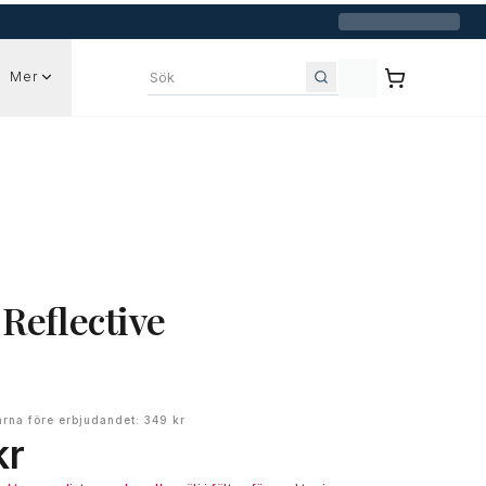
Mer
Sök bland annonser
 Reflective
arna före erbjudandet
:
349 kr
kr