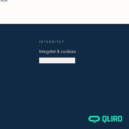
Equ used-assistenten
Svarar på frågor om Equ used
INTEGRITET
Hej! Jag är Equ used-assistenten — 
Integritet & cookies
fråga mig om frakt, retur, betalning, 
Cookieinställningar
sortimentet eller hur det går till att lämna 
in din utrustning. Hur kan jag hjälpa dig?
Skapa konto
Boka frakt
Frakt & leverans
Retur & ångerrätt
Vi säljer åt dig
Min beställning