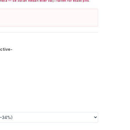
nkta — se listan nedan eller välj i fälten för exakt pris.
ctive-