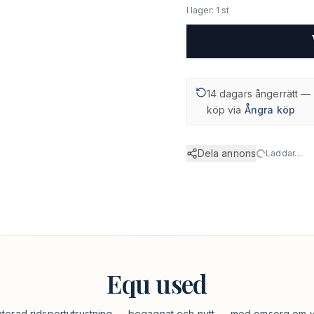
I lager: 1 st
14 dagars ångerrätt — 
köp via
Ångra köp
Dela annons
Laddar…
Equ used
aterad ridsportutrustning — begagnat och nytt — med omsorg om v