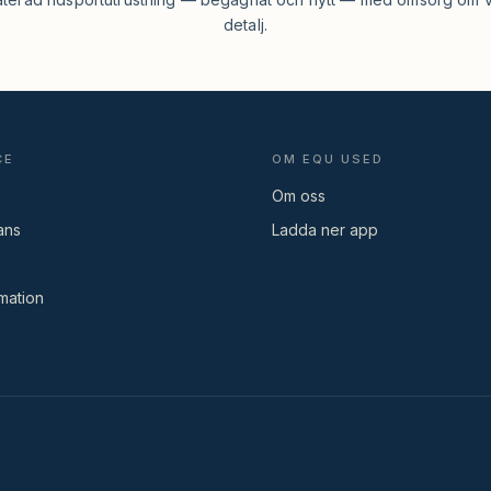
detalj.
CE
OM EQU USED
Om oss
ans
Ladda ner app
mation