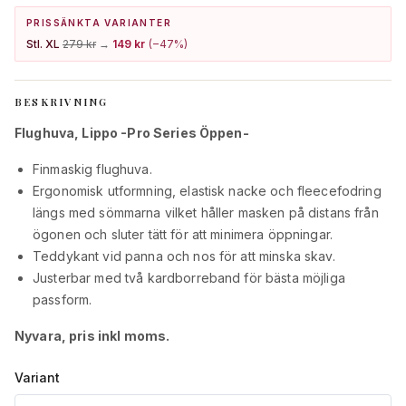
PRISSÄNKTA VARIANTER
Stl. XL
279 kr
→
149 kr
(−
47
%)
BESKRIVNING
Flughuva, Lippo -Pro Series Öppen-
Finmaskig flughuva.
Ergonomisk utformning, elastisk nacke och fleecefodring
längs med sömmarna vilket håller masken på distans från
ögonen och sluter tätt för att minimera öppningar.
Teddykant vid panna och nos för att minska skav.
Justerbar med två kardborreband för bästa möjliga
passform.
Nyvara, pris inkl moms.
Variant