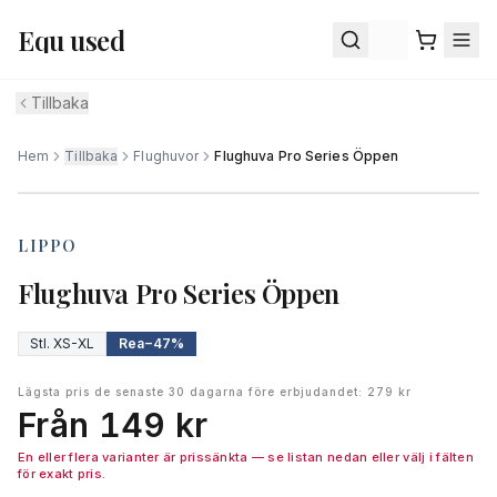
Equ used
Equ used-assistenten
Svarar på frågor om Equ used
Tillbaka
Hej! Jag är Equ used-assistenten — fråga mig 
om frakt, retur, betalning, sortimentet eller hur 
Hem
Tillbaka
Flughuvor
Flughuva Pro Series Öppen
1
/ av
1
det går till att lämna in din utrustning. Hur kan jag 
hjälpa dig?
LIPPO
Skapa konto
Boka frakt
Frakt & leverans
Flughuva Pro Series Öppen
Retur & ångerrätt
Vi säljer åt dig
Min beställning
Stl.
XS-XL
Rea
−
47
%
Lägsta pris de senaste 30 dagarna före erbjudandet
:
279 kr
Från 149 kr
En eller flera varianter är prissänkta — se listan nedan eller välj i fälten
för exakt pris.