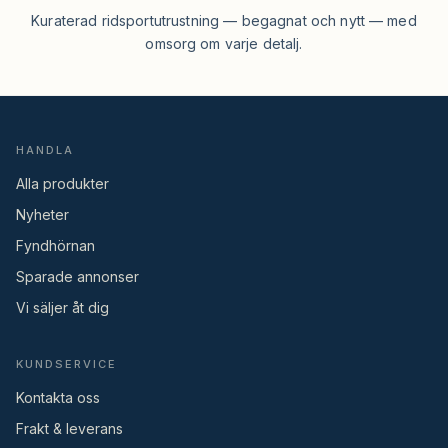
Kuraterad ridsportutrustning — begagnat och nytt — med
omsorg om varje detalj.
HANDLA
Alla produkter
Nyheter
Fyndhörnan
Sparade annonser
Vi säljer åt dig
KUNDSERVICE
Kontakta oss
Frakt & leverans