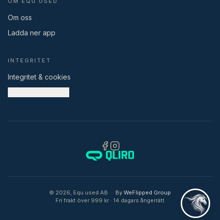
OM EQU USED
Om oss
Ladda ner app
INTEGRITET
Integritet & cookies
Cookieinställningar
©
2026
,
Equ used AB
·
By
WeFlipped Group
Fri frakt över 999 kr · 14 dagars ångerrätt