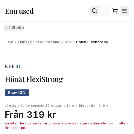
Equ used
Equ used-assistenten
Svarar på frågor om Equ used
Tillbaka
Hej! Jag är Equ used-assistenten — fråga mig 
om frakt, retur, betalning, sortimentet eller hur 
Hem
Tillbaka
Stallinredning & box
Hönät FlexiStrong
1
/ av
1
det går till att lämna in din utrustning. Hur kan jag 
hjälpa dig?
KERBL
Skapa konto
Boka frakt
Frakt & leverans
Hönät FlexiStrong
Retur & ångerrätt
Vi säljer åt dig
Min beställning
Rea
−
43
%
Lägsta pris de senaste 30 dagarna före erbjudandet
:
319 kr
Från 319 kr
En eller flera varianter är prissänkta — se listan nedan eller välj i fälten
för exakt pris.