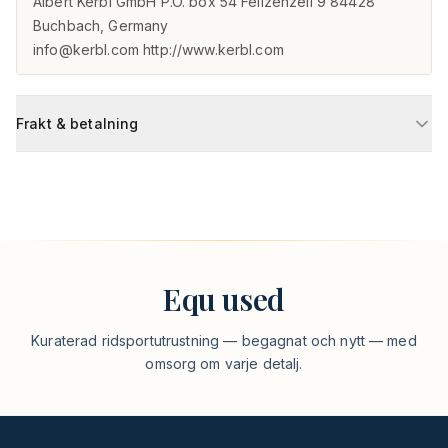
Albert Kerbl GmbH P.O. box 54 Felizenzell 9 84428 
Buchbach, Germany

info@kerbl.com http://www.kerbl.com
Frakt & betalning
Equ used
Kuraterad ridsportutrustning — begagnat och nytt — med
omsorg om varje detalj.