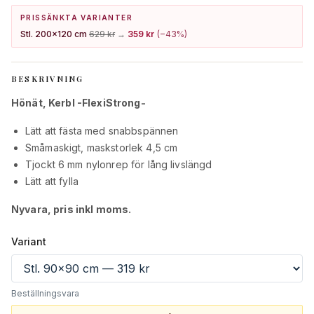
PRISSÄNKTA VARIANTER
Stl. 200x120 cm
629 kr
→
359 kr
(−
43
%)
BESKRIVNING
Hönät, Kerbl -FlexiStrong-
Lätt att fästa med snabbspännen
Småmaskigt, maskstorlek 4,5 cm
Tjockt 6 mm nylonrep för lång livslängd
Lätt att fylla
Nyvara, pris inkl moms.
Variant
Beställningsvara