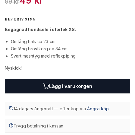
49 kr
99 kr
BESKRIVNING
Begagnad hundsele i storlek XS.
Omfång hals ca 23 cm
Omfång bröstkorg ca 34 cm
Svart meshtyg med reflexpiping.
Nyskick!
Lägg i varukorgen
14 dagars ångerrätt — efter köp via
Ångra köp
Trygg betalning i kassan