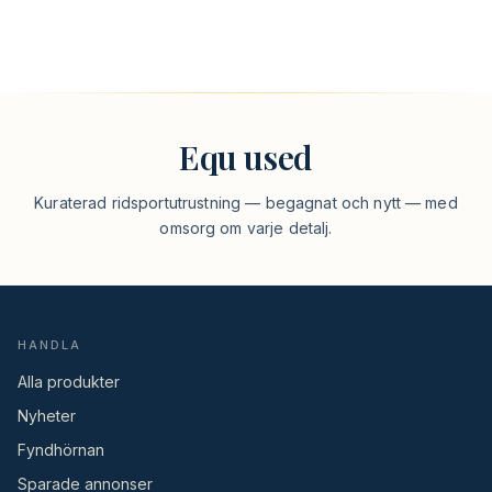
Equ used
Kuraterad ridsportutrustning — begagnat och nytt — med
omsorg om varje detalj.
HANDLA
Alla produkter
Nyheter
Fyndhörnan
Sparade annonser