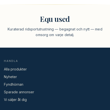
Equ used
Kuraterad ridsportutrustning — begagnat och nytt — med
omsorg om varje detalj.
HANDLA
Alla produkter
Nyheter
Fyndhörnan
Sparade annonser
Vi säljer åt dig