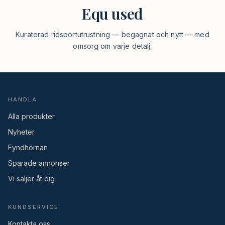
Equ used
Kuraterad ridsportutrustning — begagnat och nytt — med
omsorg om varje detalj.
HANDLA
Alla produkter
Nyheter
Fyndhörnan
Sparade annonser
Vi säljer åt dig
KUNDSERVICE
Kontakta oss