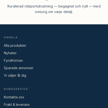
Kuraterad ridsportutrustning — begagnat och nytt — med
omsorg om varje detalj.
HANDLA
Alla produkter
Nyheter
Fyndhörnan
Sparade annonser
Vi säljer åt dig
KUNDSERVICE
Kontakta oss
Frakt & leverans