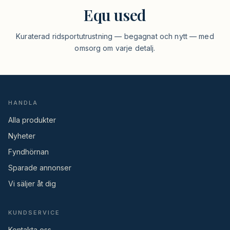
Equ used
Kuraterad ridsportutrustning — begagnat och nytt — med
omsorg om varje detalj.
HANDLA
Alla produkter
Nyheter
Fyndhörnan
Sparade annonser
Vi säljer åt dig
KUNDSERVICE
Kontakta oss