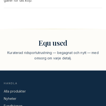
gäller för ditt köp.
Equ used
Kuraterad ridsportutrustning — begagnat och nytt — med
omsorg om varje detalj.
HANDLA
Alla produkter
Nyheter
Fyndhörnan