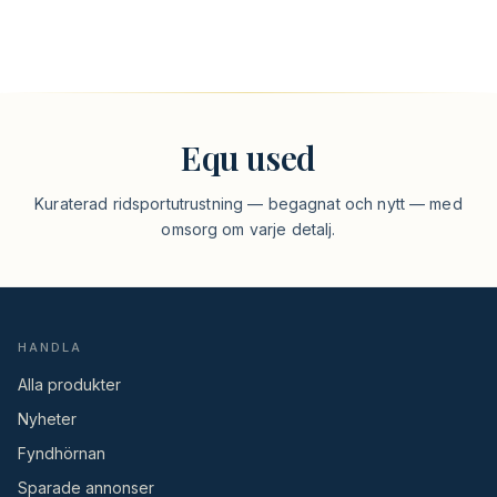
Equ used
Kuraterad ridsportutrustning — begagnat och nytt — med
omsorg om varje detalj.
HANDLA
Alla produkter
Nyheter
Fyndhörnan
Sparade annonser