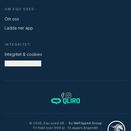
OM EQU USED
Om oss
Ladda ner app
INTEGRITET
Integritet & cookies
Cookieinställningar
©
2026
,
Equ used AB
·
By
WeFlipped Group
Fri frakt över 999 kr · 14 dagars ångerrätt