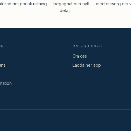
aterad ridsportutrustning — begagnat och nytt — med omsorg om v
detalj.
CE
OM EQU USED
Om oss
ans
Ladda ner app
mation