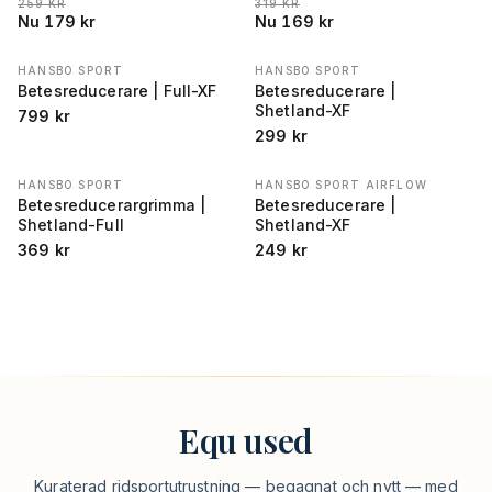
LÄGSTA PRIS 30 DAGAR FÖRE REA
:
LÄGSTA PRIS 30 DAGAR FÖRE REA
:
259
KR
319
KR
Nu
179
kr
Nu
169
kr
HANSBO SPORT
HANSBO SPORT
Betesreducerare | Full-XF
Betesreducerare |
Shetland-XF
799
kr
299
kr
HANSBO SPORT
HANSBO SPORT AIRFLOW
Betesreducerargrimma |
Betesreducerare |
Shetland-Full
Shetland-XF
369
kr
249
kr
Equ used
Kuraterad ridsportutrustning — begagnat och nytt — med