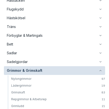
Hästtäcken
Flugskydd
Hästskötsel
Träns
Förbyglar & Martingals
Bett
Sadlar
Sadelgjordar
Grimmor & Grimskaft
Nylongrimmor
97
Lädergrimmor
19
Grimskaft
83
Repgrimmor & Arbetsrep
11
Grimludd
21