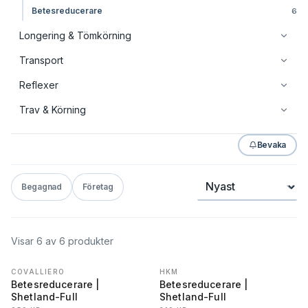
Betesreducerare
6
Longering & Tömkörning
Transport
Reflexer
Trav & Körning
Bevaka
Sortera
Begagnad
Företag
Visar
6
av
6
produkter
COVALLIERO
HKM
REA
−
31
%
REA
−
47
%
Betesreducerare |
Betesreducerare |
Shetland-Full
Shetland-Full