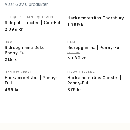
Visar
6
av
6
produkter
BR EQUESTRIAN EQUIPMENT
Hackamoreträns Thornbury
Sidepull Thaxted | Cob-Full
1 799
kr
2 099
kr
HKM
HKM
REA
−
44
%
Ridrepgrimma Deko |
Ridrepgrimma | Ponny-Full
Ponny-Full
LÄGSTA PRIS 30 DAGAR FÖRE REA
:
159
KR
Nu
89
kr
219
kr
HANSBO SPORT
LIPPO SUPREME
Hackamoreträns | Ponny-
Hackamoreträns Chester |
Full
Ponny-Full
499
kr
879
kr