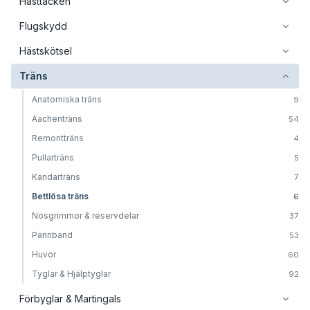
Hästtäcken
Flugskydd
Hästskötsel
Träns
Anatomiska träns
9
Aachenträns
54
Remontträns
4
Pullarträns
5
Kandarträns
7
Bettlösa träns
6
Nosgrimmor & reservdelar
37
Pannband
53
Huvor
60
Tyglar & Hjälptyglar
92
Förbyglar & Martingals