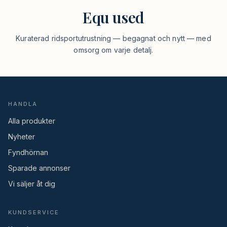
Equ used
Kuraterad ridsportutrustning — begagnat och nytt — med
omsorg om varje detalj.
HANDLA
Alla produkter
Nyheter
Fyndhörnan
Sparade annonser
Vi säljer åt dig
KUNDSERVICE