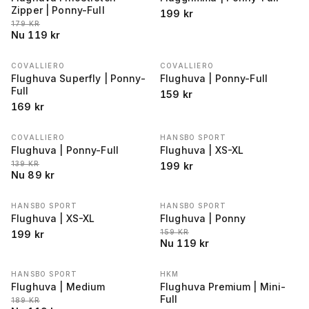
Zipper | Ponny-Full
199
kr
LÄGSTA PRIS 30 DAGAR FÖRE REA
:
179
KR
Nu
119
kr
COVALLIERO
COVALLIERO
Flughuva Superfly | Ponny-
Flughuva | Ponny-Full
Full
159
kr
169
kr
COVALLIERO
HANSBO SPORT
REA
−
36
%
Flughuva | Ponny-Full
Flughuva | XS-XL
LÄGSTA PRIS 30 DAGAR FÖRE REA
:
139
KR
199
kr
Nu
89
kr
HANSBO SPORT
HANSBO SPORT
REA
−
25
%
Flughuva | XS-XL
Flughuva | Ponny
LÄGSTA PRIS 30 DAGAR FÖRE REA
:
159
KR
199
kr
Nu
119
kr
HANSBO SPORT
HKM
REA
−
37
%
Flughuva | Medium
Flughuva Premium | Mini-
Full
LÄGSTA PRIS 30 DAGAR FÖRE REA
:
189
KR