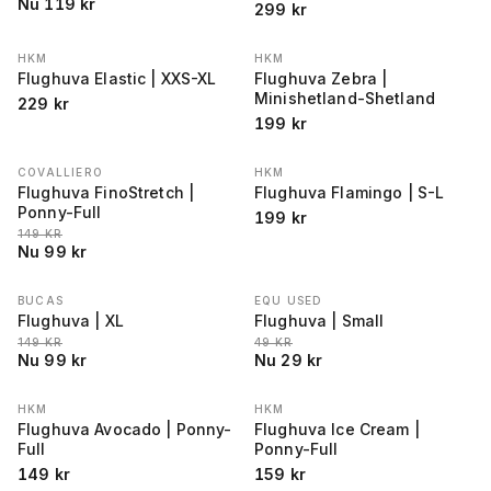
Nu
119
kr
299
kr
HKM
HKM
Flughuva Elastic | XXS-XL
Flughuva Zebra |
Minishetland-Shetland
229
kr
199
kr
COVALLIERO
HKM
REA
−
34
%
Flughuva FinoStretch |
Flughuva Flamingo | S-L
Ponny-Full
199
kr
LÄGSTA PRIS 30 DAGAR FÖRE REA
:
149
KR
Nu
99
kr
BUCAS
EQU USED
REA
−
34
%
REA
−
41
%
Flughuva | XL
Flughuva | Small
LÄGSTA PRIS 30 DAGAR FÖRE REA
:
LÄGSTA PRIS 30 DAGAR FÖRE REA
:
149
KR
49
KR
Nu
99
kr
Nu
29
kr
HKM
HKM
Flughuva Avocado | Ponny-
Flughuva Ice Cream |
Full
Ponny-Full
149
kr
159
kr