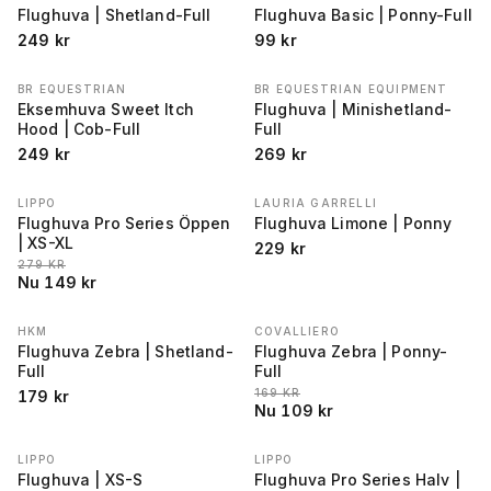
Flughuva | Shetland-Full
Flughuva Basic | Ponny-Full
249
kr
99
kr
BR EQUESTRIAN
BR EQUESTRIAN EQUIPMENT
Eksemhuva Sweet Itch
Flughuva | Minishetland-
Hood | Cob-Full
Full
249
kr
269
kr
LIPPO
LAURIA GARRELLI
REA
−
47
%
Flughuva Pro Series Öppen
Flughuva Limone | Ponny
| XS-XL
229
kr
LÄGSTA PRIS 30 DAGAR FÖRE REA
:
279
KR
Nu
149
kr
HKM
COVALLIERO
REA
−
36
%
Flughuva Zebra | Shetland-
Flughuva Zebra | Ponny-
Full
Full
LÄGSTA PRIS 30 DAGAR FÖRE REA
:
169
KR
179
kr
Nu
109
kr
LIPPO
LIPPO
REA
−
71
%
REA
−
43
%
Flughuva | XS-S
Flughuva Pro Series Halv |