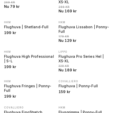
XS-XL
LÄGSTA PRIS 30 DAGAR FÖRE REA
:
269
KR
Nu
79
kr
LÄGSTA PRIS 30 DAGAR FÖRE REA
:
299
KR
Nu
169
kr
HKM
HKM
REA
−
28
%
Flughuva | Shetland-Full
Flughuva Lissabon | Ponny-
Full
199
kr
LÄGSTA PRIS 30 DAGAR FÖRE REA
:
179
KR
Nu
129
kr
HKM
LIPPO
REA
−
44
%
Flughuva High Professional
Flughuva Pro Series Hel |
| S-L
XS-XL
LÄGSTA PRIS 30 DAGAR FÖRE REA
:
339
KR
199
kr
Nu
189
kr
HKM
COVALLIERO
Flughuva Fringes | Ponny-
Flughuva | Ponny-Full
Full
159
kr
199
kr
COVALLIERO
HKM
REA
−
34
%
Flughuva FinoStretch
Fluggrimma | Ponny-Full