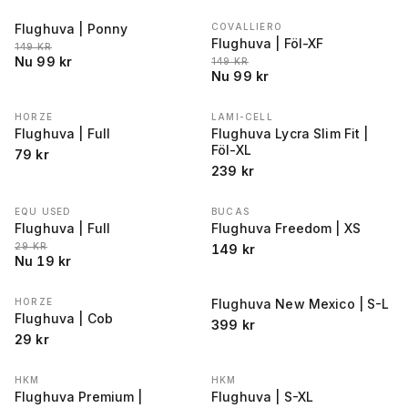
Flughuva | Ponny
COVALLIERO
REA
−
34
%
REA
−
34
%
Flughuva | Föl-XF
LÄGSTA PRIS 30 DAGAR FÖRE REA
:
149
KR
Nu
99
kr
LÄGSTA PRIS 30 DAGAR FÖRE REA
:
149
KR
Nu
99
kr
HORZE
LAMI-CELL
Flughuva | Full
Flughuva Lycra Slim Fit |
Föl-XL
79
kr
239
kr
EQU USED
BUCAS
REA
−
34
%
Flughuva | Full
Flughuva Freedom | XS
LÄGSTA PRIS 30 DAGAR FÖRE REA
:
29
KR
149
kr
Nu
19
kr
HORZE
Flughuva New Mexico | S-L
Flughuva | Cob
399
kr
29
kr
HKM
HKM
Flughuva Premium |
Flughuva | S-XL