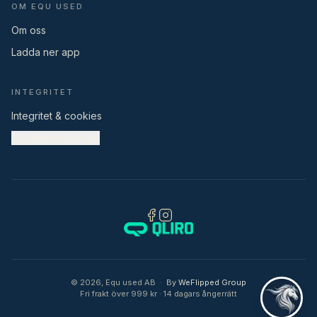
OM EQU USED
Om oss
Ladda ner app
INTEGRITET
Integritet & cookies
Cookieinställningar
©
2026
,
Equ used AB
·
By
WeFlipped Group
Fri frakt över 999 kr · 14 dagars ångerrätt