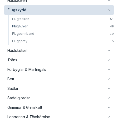
Hästtäcken
Flugskydd
Flugtäcken
51
Flughuvor
48
Flugpannband
19
Flugspray
5
Hästskötsel
Träns
Förbyglar & Martingals
Bett
Sadlar
Sadelgjordar
Grimmor & Grimskaft
Longering & Tömkörning