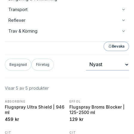
Transport
Reflexer
Trav & Körning
Bevaka
Sortera
Begagnad
Företag
Visar
5
av
5
produkter
ABSORBINE
EFFOL
Flugspray Ultra Shield | 946
Flugspray Broms Blocker |
ml
125-2500 ml
459
kr
129
kr
CIT
CIT
REA
−
40
%