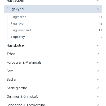
Hästtäcken
Flugskydd
Flugtäcken
51
Flughuvor
48
Flugpannband
19
Flugspray
5
Hästskötsel
Träns
Förbyglar & Martingals
Bett
Sadlar
Sadelgjordar
Grimmor & Grimskaft
Longering & Tömkörning