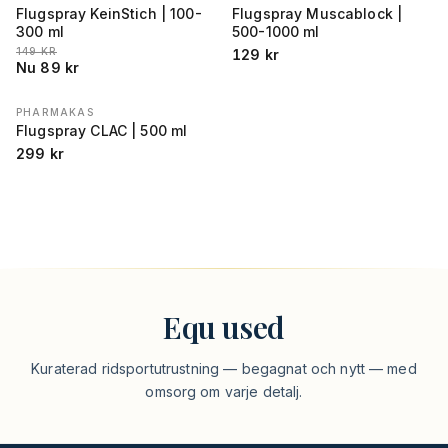
Flugspray KeinStich | 100-
Flugspray Muscablock |
300 ml
500-1000 ml
LÄGSTA PRIS 30 DAGAR FÖRE REA
:
149
KR
129
kr
Nu
89
kr
PHARMAKAS
Flugspray CLAC | 500 ml
299
kr
Equ used
Kuraterad ridsportutrustning — begagnat och nytt — med
omsorg om varje detalj.