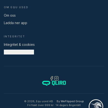
OM EQU USED
Om oss
Ladda ner app
INTEGRITET
Integritet & cookies
Cookieinställningar
©
2026
,
Equ used AB
·
By
WeFlipped Group
Fri frakt över 999 kr · 14 dagars ångerrätt