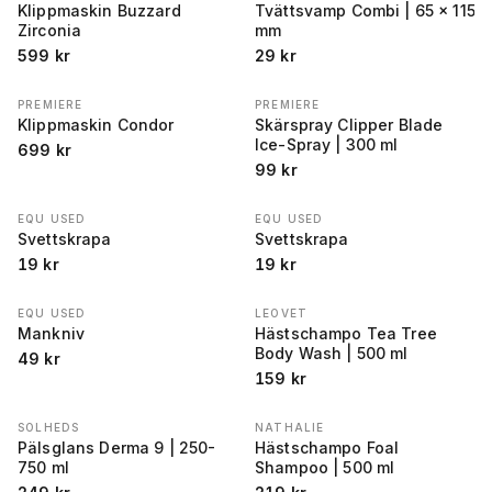
Klippmaskin Buzzard
Tvättsvamp Combi | 65 x 115
Zirconia
mm
599
kr
29
kr
PREMIERE
PREMIERE
Klippmaskin Condor
Skärspray Clipper Blade
Ice-Spray | 300 ml
699
kr
99
kr
EQU USED
EQU USED
Svettskrapa
Svettskrapa
19
kr
19
kr
EQU USED
LEOVET
Mankniv
Hästschampo Tea Tree
Body Wash | 500 ml
49
kr
159
kr
SOLHEDS
NATHALIE
Pälsglans Derma 9 | 250-
Hästschampo Foal
750 ml
Shampoo | 500 ml