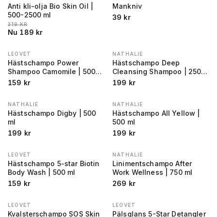
Anti kli-olja Bio Skin Oil |
Mankniv
500-2500 ml
39
kr
LÄGSTA PRIS 30 DAGAR FÖRE REA
:
319
KR
Nu
189
kr
LEOVET
NATHALIE
Hästschampo Power
Hästschampo Deep
Shampoo Camomile | 500
Cleansing Shampoo | 250-
ml
500 ml
159
kr
199
kr
NATHALIE
NATHALIE
Hästschampo Digby | 500
Hästschampo All Yellow |
ml
500 ml
199
kr
199
kr
LEOVET
NATHALIE
Hästschampo 5-star Biotin
Linimentschampo After
Body Wash | 500 ml
Work Wellness | 750 ml
159
kr
269
kr
LEOVET
LEOVET
Kvalsterschampo SOS Skin
Pälsglans 5-Star Detangler