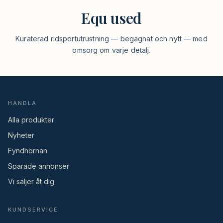
Equ used
Kuraterad ridsportutrustning — begagnat och nytt — med
omsorg om varje detalj.
HANDLA
Alla produkter
Nyheter
Fyndhörnan
Sparade annonser
Vi säljer åt dig
KUNDSERVICE