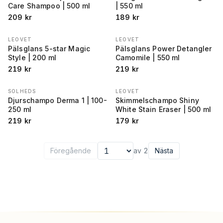
Care Shampoo | 500 ml
| 550 ml
209
kr
189
kr
LEOVET
LEOVET
Pälsglans 5-star Magic
Pälsglans Power Detangler
Style | 200 ml
Camomile | 550 ml
219
kr
219
kr
SOLHEDS
LEOVET
Djurschampo Derma 1 | 100-
Skimmelschampo Shiny
250 ml
White Stain Eraser | 500 ml
219
kr
179
kr
Föregående
av
2
Nästa
Välj sida