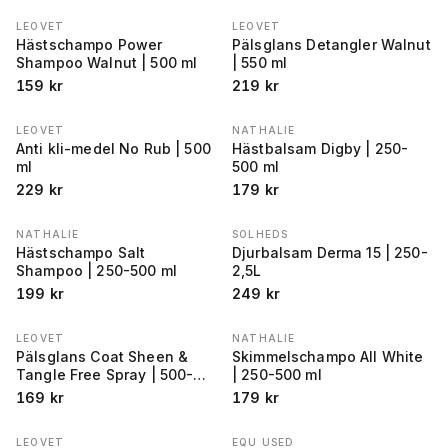
LEOVET
LEOVET
Hästschampo Power
Pälsglans Detangler Walnut
Shampoo Walnut | 500 ml
| 550 ml
159
kr
219
kr
LEOVET
NATHALIE
Anti kli-medel No Rub | 500
Hästbalsam Digby | 250-
ml
500 ml
229
kr
179
kr
NATHALIE
SOLHEDS
Hästschampo Salt
Djurbalsam Derma 15 | 250-
Shampoo | 250-500 ml
2,5L
199
kr
249
kr
LEOVET
NATHALIE
Pälsglans Coat Sheen &
Skimmelschampo All White
Tangle Free Spray | 500-
| 250-500 ml
2500 ml
169
kr
179
kr
LEOVET
EQU USED
REA
−
41
%