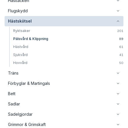
Hästtäcken
Flugskydd
Hästskötsel
Ryktsaker
201
Pälsvård & Klippning
89
Hästvård
61
Sjukvård
41
Hovvård
50
Träns
Förbyglar & Martingals
Bett
Sadlar
Sadelgjordar
Grimmor & Grimskaft