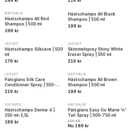
249
kr
219
kr
NATHALIE
Hästschampo All Black
Hästschampo All Red
Shampoo | 500 ml
Shampoo | 500 ml
199
kr
199
kr
LEOVET
LEOVET
Hästschampo Silkcare | 500
Skimmelspray Shiny White
ml
Eraser Spray | 550 ml
179
kr
219
kr
LEOVET
NATHALIE
Pälsglans Silk Care
Hästschampo All Brown
Conditioner Spray | 550-
Shampoo | 500 ml
2500 ml
219
kr
199
kr
SOLHEDS
NATHALIE
REA
−
43
%
Hästschampo Derma 4 |
Pälsglans Easy Go Mane 'n'
250 ml-2,5L
Tail Spray | 500-750 ml
LÄGSTA PRIS 30 DAGAR FÖRE REA
:
329
KR
189
kr
Nu
189
kr