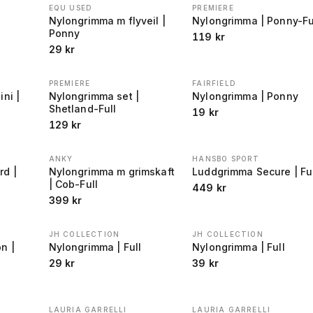
EQU USED
PREMIERE
Nylongrimma m flyveil |
Nylongrimma | Ponny-Fu
Ponny
119
kr
29
kr
PREMIERE
FAIRFIELD
ni |
Nylongrimma set |
Nylongrimma | Ponny
Shetland-Full
19
kr
129
kr
ANKY
HANSBO SPORT
d |
Nylongrimma m grimskaft
Luddgrimma Secure | Fu
| Cob-Full
449
kr
399
kr
JH COLLECTION
JH COLLECTION
n |
Nylongrimma | Full
Nylongrimma | Full
29
kr
39
kr
LAURIA GARRELLI
LAURIA GARRELLI