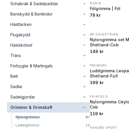
Schabrak & Sadelpaddar
AGRIA
Fölgrimma | Föl
Benskydd & Benlindor
79
kr
Hästtäcken
Flugskydd
BR EQUESTRIAN
Nylongrimma set Mi
Shetland-Cob
Hästskötsel
149
kr
Träns
Förbyglar & Martingals
PREMIERE
Luddgrimma Leopar
Shetland-Full
Bett
199
kr
Sadlar
Sadelgjordar
FAIRFIELD
Nylongrimma Ceylo
Cob
Grimmor & Grimskaft
119
kr
Nylongrimmor
97
Lädergrimmor
19
HANSBO SPORT