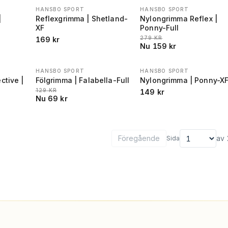
HANSBO SPORT
HANSBO SPORT
REA
−
43
%
|
Reflexgrimma | Shetland-
Nylongrimma Reflex |
XF
Ponny-Full
LÄGSTA PRIS 30 DAGAR FÖR
279
KR
169
kr
Nu
159
kr
HANSBO SPORT
HANSBO SPORT
REA
−
47
%
ctive |
Fölgrimma | Falabella-Full
Nylongrimma | Ponny-X
LÄGSTA PRIS 30 DAGAR FÖRE REA
:
129
KR
149
kr
Nu
69
kr
R FÖRE REA
:
Föregående
av
Sida
Välj sida