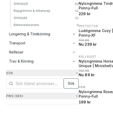
Nylongrimma Tindr
Grimskaft
83
Ponny-Full
Repgrimmor & Arbetsrep
11
229
kr
Grimludd
21
Betesreducerare
6
PROTECTOR
REA
−
46
%
Luddgrimma Cozy 
Longering & Tömkörning
Ponny-XF
LÄGSTA PRIS 30 DAGA
439
KR
Transport
Nu
239
kr
Reflexer
KÄLLQUIST
REA
−
47
%
Trav & Körning
Nylongrimma Hors
Unique | Minishet
LÄGSTA PRIS 30 DAGA
169
KR
SÖK
Nu
89
kr
Sök
HKM
Nylongrimma Roseg
PRIS (SEK)
Ponny-Full
199
kr