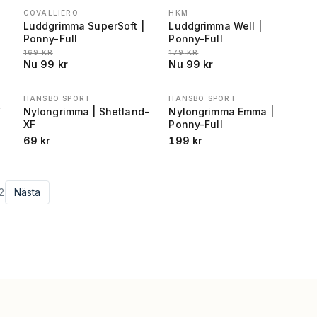
COVALLIERO
HKM
REA
−
41
%
REA
−
45
%
Luddgrimma SuperSoft |
Luddgrimma Well |
Ponny-Full
Ponny-Full
E REA
LÄGSTA PRIS 30 DAGAR FÖRE REA
:
LÄGSTA PRIS 30 DAGAR FÖRE REA
:
169
KR
179
KR
Nu
99
kr
Nu
99
kr
HANSBO SPORT
HANSBO SPORT
F
Nylongrimma | Shetland-
Nylongrimma Emma |
XF
Ponny-Full
69
kr
199
kr
2
Nästa