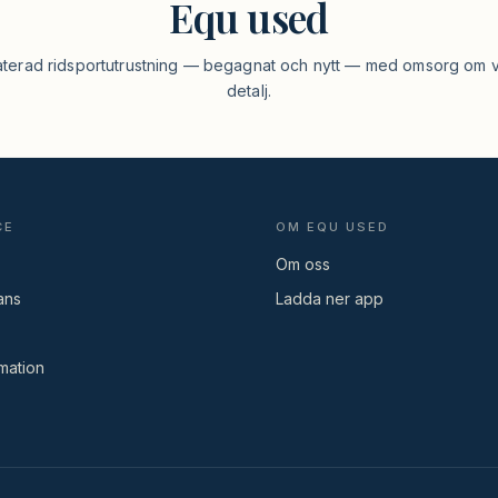
Equ used
aterad ridsportutrustning — begagnat och nytt — med omsorg om v
detalj.
CE
OM EQU USED
Om oss
ans
Ladda ner app
mation