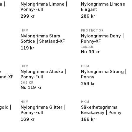
a |
Nylongrimma Limone |
Nylongrimma Limone
Ponny-Full
Elegant
299
kr
289
kr
HKM
PROTECTOR
REA
−
48
%
|
Nylongrimma Stars
Nylongrimma Derry |
Softice | Shetland-XF
Ponny-XF
R FÖRE REA
:
LÄGSTA PRIS 30 DAGAR FÖR
189
KR
119
kr
Nu
99
kr
HKM
HKM
REA
−
56
%
e
Nylongrimma Alaska |
Nylongrimma Strong |
land-XF
Ponny-Full
Ponny
R FÖRE REA
LÄGSTA PRIS 30 DAGAR FÖRE REA
:
:
269
KR
259
kr
Nu
119
kr
HKM
HKM
old |
Nylongrimma Glitter |
Säkerhetsgrimma
Ponny-Full
Breakaway | Ponny
169
kr
199
kr