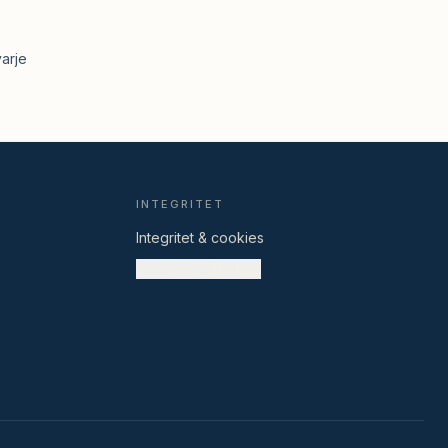
arje
Equ used-assistenten
Svarar på frågor om Equ used
INTEGRITET
Hej! Jag är Equ used-assistenten — 
Integritet & cookies
fråga mig om frakt, retur, betalning, 
Cookieinställningar
sortimentet eller hur det går till att lämna 
in din utrustning. Hur kan jag hjälpa dig?
Skapa konto
Boka frakt
Frakt & leverans
Retur & ångerrätt
Vi säljer åt dig
Min beställning