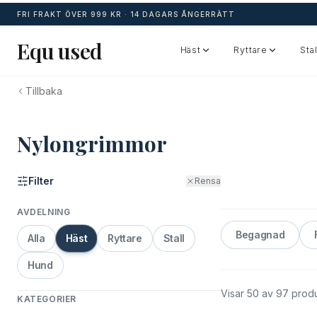
FRI FRAKT ÖVER 999 KR ·
14 DAGARS ÅNGERRÄTT
Equ used
Häst
Ryttare
Stal
Tillbaka
Nylongrimmor
Filter
Rensa
AVDELNING
Begagnad
Alla
Häst
Ryttare
Stall
Hund
Visar
50
av
97
produ
KATEGORIER