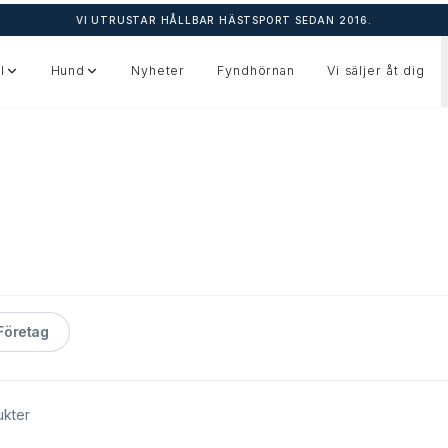
VI UTRUSTAR HÅLLBAR HÄSTSPORT SEDAN 2016.
l
Hund
Nyheter
Fyndhörnan
Vi säljer åt dig
Företag
kter