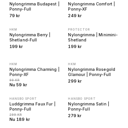
Nylongrimma Budapest |
Nylongrimma Comfort |
Ponny-Full
Ponny-XF
79
kr
249
kr
HKM
PROTECTOR
Nylongrimma Berry |
Nylongrimma | Minimini-
Shetland-Full
Shetland
E REA
:
199
kr
199
kr
HKM
HKM
REA
−
40
%
Nylongrimma Charming |
Nylongrimma Rosegold
Ponny-XF
Glamour | Ponny-Full
LÄGSTA PRIS 30 DAGAR FÖRE REA
:
99
KR
299
kr
Nu
59
kr
HANSBO SPORT
HANSBO SPORT
REA
−
37
%
Luddgrimma Faux Fur |
Nylongrimma Satin |
Ponny-Full
Ponny-Full
LÄGSTA PRIS 30 DAGAR FÖRE REA
:
299
KR
279
kr
Nu
189
kr