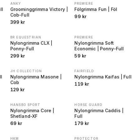
ANKY
PREMIERE
ll
Groominggrimma Victory |
Fölgrimma Fun | Föl
Cob-Full
99
kr
399
kr
BR EQUESTRIAN
PREMIERE
Nylongrimma CLX |
Nylongrimma Soft
Ponny-Full
Economic | Ponny-Full
299
kr
59
kr
JH COLLECTION
FAIRFIELD
ll
Nylongrimma Masone |
Nylongrimma Kaifas | Full
Cob
119
kr
129
kr
HANSBO SPORT
HORSE GUARD
Nylongrimma Core |
Nylongrimma Caddis |
Shetland-XF
Full
69
kr
179
kr
HKM
PROTECTOR