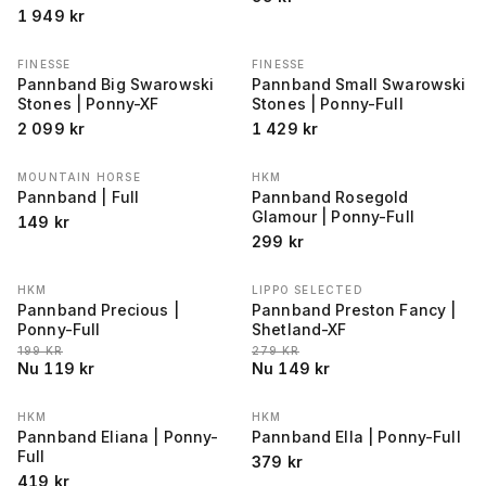
1 949
kr
FINESSE
FINESSE
Pannband Big Swarowski
Pannband Small Swarowski
Stones | Ponny-XF
Stones | Ponny-Full
2 099
kr
1 429
kr
MOUNTAIN HORSE
HKM
Pannband | Full
Pannband Rosegold
Glamour | Ponny-Full
149
kr
299
kr
HKM
LIPPO SELECTED
REA
−
40
%
REA
−
47
%
Pannband Precious |
Pannband Preston Fancy |
Ponny-Full
Shetland-XF
LÄGSTA PRIS 30 DAGAR FÖRE REA
:
LÄGSTA PRIS 30 DAGAR FÖRE REA
:
199
KR
279
KR
Nu
119
kr
Nu
149
kr
HKM
HKM
Pannband Eliana | Ponny-
Pannband Ella | Ponny-Full
Full
379
kr
419
kr