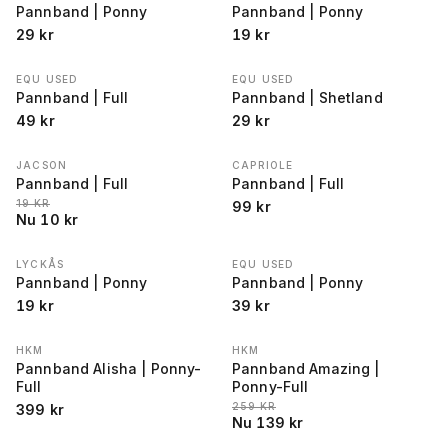
Pannband | Ponny
Pannband | Ponny
29
kr
19
kr
EQU USED
EQU USED
Pannband | Full
Pannband | Shetland
49
kr
29
kr
JACSON
CAPRIOLE
REA
−
47
%
Pannband | Full
Pannband | Full
LÄGSTA PRIS 30 DAGAR FÖRE REA
:
19
KR
99
kr
Nu
10
kr
LYCKÅS
EQU USED
Pannband | Ponny
Pannband | Ponny
19
kr
39
kr
HKM
HKM
REA
−
46
%
Pannband Alisha | Ponny-
Pannband Amazing |
Full
Ponny-Full
LÄGSTA PRIS 30 DAGAR FÖRE REA
:
259
KR
399
kr
Nu
139
kr