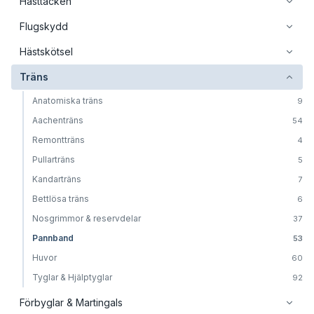
Hästtäcken
Flugskydd
Hästskötsel
Träns
Anatomiska träns
9
Aachenträns
54
Remontträns
4
Pullarträns
5
Kandarträns
7
Bettlösa träns
6
Nosgrimmor & reservdelar
37
Pannband
53
Huvor
60
Tyglar & Hjälptyglar
92
Förbyglar & Martingals