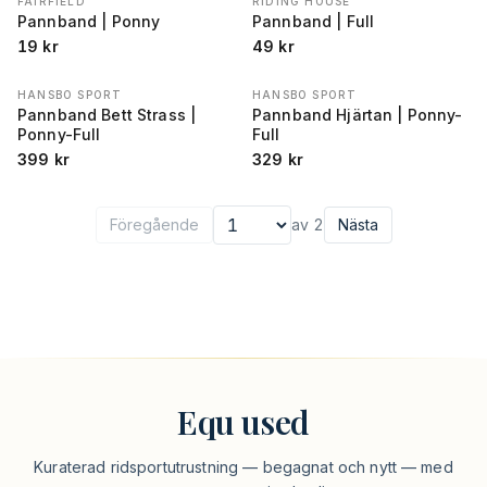
FAIRFIELD
RIDING HOUSE
Pannband | Ponny
Pannband | Full
19
kr
49
kr
HANSBO SPORT
HANSBO SPORT
Pannband Bett Strass |
Pannband Hjärtan | Ponny-
Ponny-Full
Full
399
kr
329
kr
Föregående
av
2
Nästa
Välj sida
Equ used
Kuraterad ridsportutrustning — begagnat och nytt — med