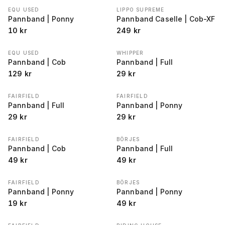
EQU USED
LIPPO SUPREME
Pannband | Ponny
Pannband Caselle | Cob-XF
10
kr
249
kr
EQU USED
WHIPPER
Pannband | Cob
Pannband | Full
129
kr
29
kr
FAIRFIELD
FAIRFIELD
Pannband | Full
Pannband | Ponny
29
kr
29
kr
FAIRFIELD
BÖRJES
Pannband | Cob
Pannband | Full
49
kr
49
kr
FAIRFIELD
BÖRJES
Pannband | Ponny
Pannband | Ponny
19
kr
49
kr