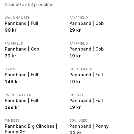
Visar
50
av
53
produkter
WALDHAUSEN
FAIRFIELD
Pannband | Full
Pannband | Cob
99
kr
29
kr
FAIRFIELD
FAIRFIELD
Pannband | Cob
Pannband | Cob
39
kr
19
kr
DYÓN
GOLD MEDAL
Pannband | Full
Pannband | Full
149
kr
19
kr
PS OF SWEDEN
CHEVAL
Pannband | Full
Pannband | Full
199
kr
19
kr
FINESSE
EQU USED
Pannband Big Clinches |
Pannband | Ponny
Ponny-XF
99
kr