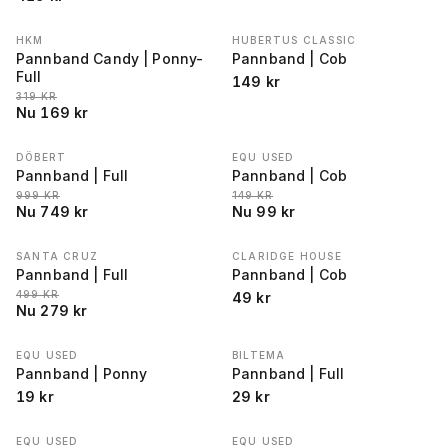
HKM
HUBERTUS CLASSIC
REA
−
47
%
Pannband Candy | Ponny-
Pannband | Cob
Full
149
kr
LÄGSTA PRIS 30 DAGAR FÖRE REA
:
319
KR
Nu
169
kr
DÖBERT
EQU USED
REA
−
25
%
REA
−
34
%
Pannband | Full
Pannband | Cob
LÄGSTA PRIS 30 DAGAR FÖRE REA
:
LÄGSTA PRIS 30 DAGAR FÖRE REA
:
999
KR
149
KR
Nu
749
kr
Nu
99
kr
SANTA CRUZ
CLARIDGE HOUSE
REA
−
44
%
Pannband | Full
Pannband | Cob
LÄGSTA PRIS 30 DAGAR FÖRE REA
:
499
KR
49
kr
Nu
279
kr
EQU USED
BILTEMA
Pannband | Ponny
Pannband | Full
19
kr
29
kr
EQU USED
EQU USED