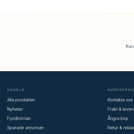
Kur
HANDLA
KUNDSERVI
Alla produkter
Kontakta oss
Nyheter
Frakt & lever
Fyndhörnan
Ångra köp
Sparade annonser
Retur & rekla