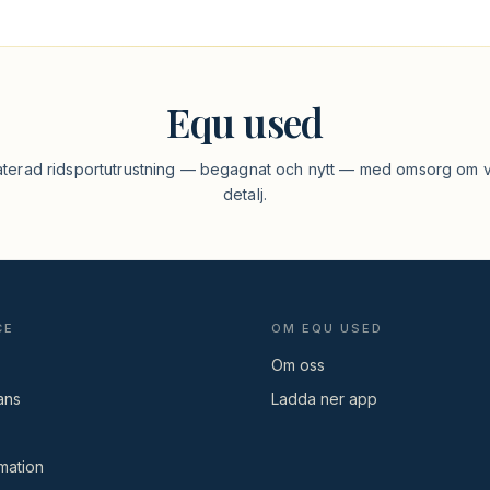
Equ used
aterad ridsportutrustning — begagnat och nytt — med omsorg om v
detalj.
CE
OM EQU USED
Om oss
ans
Ladda ner app
mation