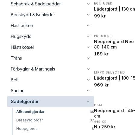
Schabrak & Sadelpaddar
EQU USED
Lädergjord | 130 c
Benskydd & Benlindor
99
kr
Hästtäcken
Flugskydd
PREMIERE
Neoprengjord Neo 
80-140 cm
Hästskötsel
189
kr
Träns
Förbyglar & Martingals
LIPPO SELECTED
Lädergjord | 100-1
Bett
969
kr
Sadlar
Sadelgjordar
HKM
REA
−
42
%
Neoprengjord | 45
Allroundgjordar
35
cm
Dressyrgjordar
37
LÄGSTA PRIS 30 DAGA
449
KR
Nu
259
kr
Hoppgjordar
8