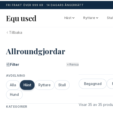
FRI FRAKT ÖVER 999 KR ·
14 DAGARS ÅNGERRÄTT
Equ used
Häst
Ryttare
Stal
Tillbaka
Allroundgjordar
Filter
Rensa
AVDELNING
Begagnad
Alla
Häst
Ryttare
Stall
Hund
Visar
35
av
35
produ
KATEGORIER