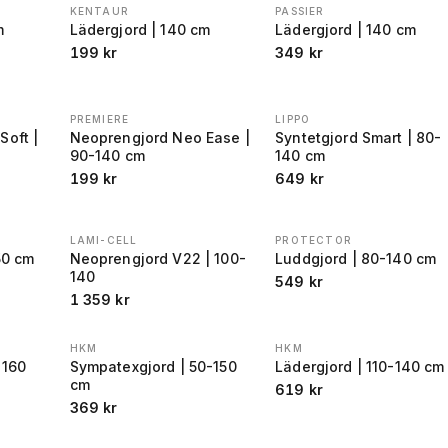
KENTAUR
PASSIER
m
Lädergjord | 140 cm
Lädergjord | 140 cm
199
kr
349
kr
PREMIERE
LIPPO
Soft |
Neoprengjord Neo Ease |
Syntetgjord Smart | 80-
90-140 cm
140 cm
199
kr
649
kr
LAMI-CELL
PROTECTOR
50 cm
Neoprengjord V22 | 100-
Luddgjord | 80-140 cm
140
549
kr
1 359
kr
HKM
HKM
-160
Sympatexgjord | 50-150
Lädergjord | 110-140 cm
cm
619
kr
R FÖRE REA
:
369
kr