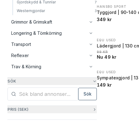
Gjordskydd & Tunnlar
7
HANSBO SPORT
Westerngjordar
3
Tyggjord | 90-140
349
kr
Grimmor & Grimskaft
Longering & Tömkörning
EQU USED
REA
−
51
%
Transport
Lädergjord | 130 c
LÄGSTA PRIS 30 DAGA
99
KR
Reflexer
Nu
49
kr
Trav & Körning
EQU USED
Sympatexgjord | 1
SÖK
149
kr
Sök
PRIS (SEK)