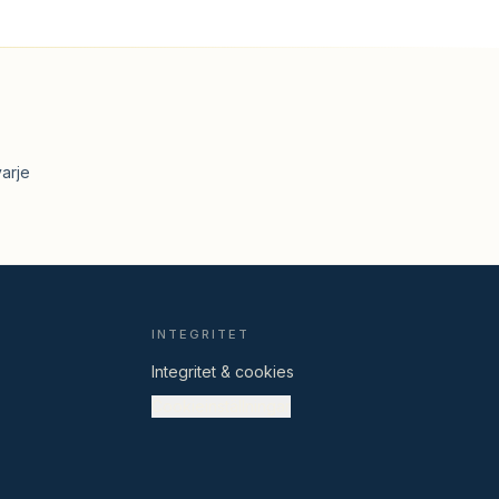
arje
Equ used-assistenten
Svarar på frågor om Equ used
INTEGRITET
Hej! Jag är Equ used-assistenten — 
Integritet & cookies
fråga mig om frakt, retur, betalning, 
Cookieinställningar
sortimentet eller hur det går till att lämna 
in din utrustning. Hur kan jag hjälpa dig?