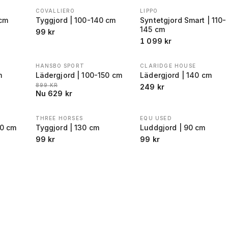
COVALLIERO
LIPPO
 cm
Tyggjord | 100-140 cm
Syntetgjord Smart | 110-
145 cm
99
kr
1 099
kr
HANSBO SPORT
CLARIDGE HOUSE
REA
−
30
%
m
Lädergjord | 100-150 cm
Lädergjord | 140 cm
R FÖRE REA
LÄGSTA PRIS 30 DAGAR FÖRE REA
:
:
899
KR
249
kr
Nu
629
kr
THREE HORSES
EQU USED
30 cm
Tyggjord | 130 cm
Luddgjord | 90 cm
99
kr
99
kr