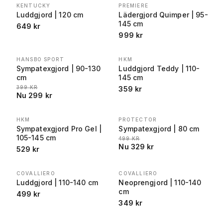
KENTUCKY
PREMIERE
Luddgjord | 120 cm
Lädergjord Quimper | 95-
145 cm
649
kr
999
kr
HANSBO SPORT
HKM
REA
−
25
%
Sympatexgjord | 90-130
Luddgjord Teddy | 110-
cm
145 cm
LÄGSTA PRIS 30 DAGAR FÖRE REA
:
399
KR
359
kr
Nu
299
kr
HKM
PROTECTOR
REA
−
34
%
Sympatexgjord Pro Gel |
Sympatexgjord | 80 cm
105-145 cm
LÄGSTA PRIS 30 DAGAR FÖRE REA
499
KR
Nu
329
kr
529
kr
COVALLIERO
COVALLIERO
Luddgjord | 110-140 cm
Neoprengjord | 110-140
cm
499
kr
349
kr