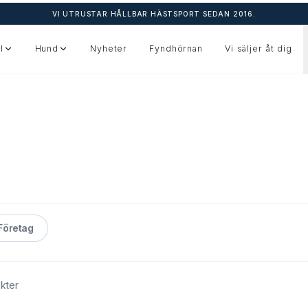
VI UTRUSTAR HÅLLBAR HÄSTSPORT SEDAN 2016.
l
Hund
Nyheter
Fyndhörnan
Vi säljer åt dig
Företag
kter