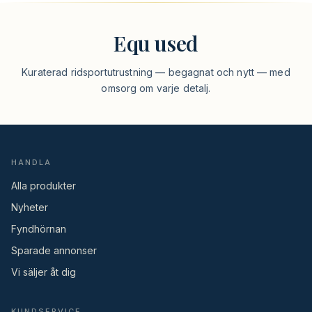
Equ used
Kuraterad ridsportutrustning — begagnat och nytt — med
omsorg om varje detalj.
HANDLA
Alla produkter
Nyheter
Fyndhörnan
Sparade annonser
Vi säljer åt dig
KUNDSERVICE