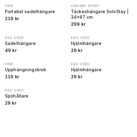
HKM
HANSBO SPORT
Portabel sadelhängare
Täckeshängare SoloStay |
34x87 cm
219
kr
299
kr
EQU USED
EQU USED
Sadelhängare
Hjälmhängare
49
kr
29
kr
HKM
EQU USED
Upphängningskrok
Hjälmhängare
119
kr
29
kr
EQU USED
Spöhållare
29
kr