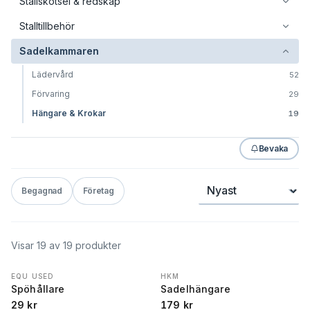
Stallskötsel & redskap
Stalltillbehör
Sadelkammaren
Lädervård
52
Förvaring
29
Hängare & Krokar
19
Bevaka
Sortera
Begagnad
Företag
Visar
19
av
19
produkter
EQU USED
HKM
Spöhållare
Sadelhängare
29
kr
179
kr