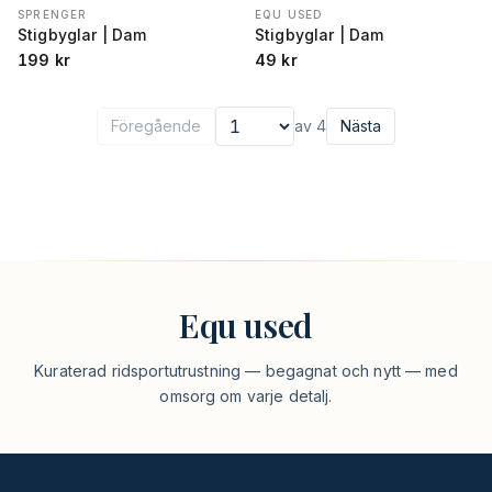
SPRENGER
EQU USED
Stigbyglar | Dam
Stigbyglar | Dam
199
kr
49
kr
Föregående
av
4
Nästa
Välj sida
Equ used
Kuraterad ridsportutrustning — begagnat och nytt — med
omsorg om varje detalj.