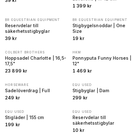
39
kr
1 399
kr
BR EQUESTRIAN EQUIPMENT
BR EQUESTRIAN EQUIPMENT
Reservdelar till
Stigbygelsnoddar | One
säkerhetsstigbyglar
Size
39
kr
19
kr
COLBERT BROTHERS
HKM
Hoppsadel Charlotte | 16,5-
Ponnyputa Funny Horses |
17,5"
12"
23 899
kr
1 469
kr
HORSEWARE
EQU USED
Sadelöverdrag | Full
Stigbyglar | Dam
249
kr
299
kr
EQU USED
EQU USED
Stigläder | 155 cm
Reservdelar till
säkerhetsstigbylar
199
kr
10
kr