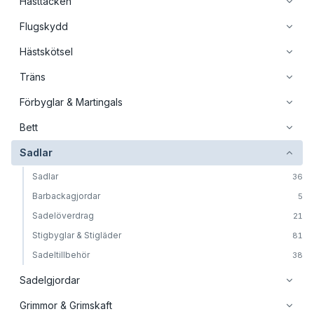
Hästtäcken
Flugskydd
Hästskötsel
Träns
Förbyglar & Martingals
Bett
Sadlar
Sadlar
36
Barbackagjordar
5
Sadelöverdrag
21
Stigbyglar & Stigläder
81
Sadeltillbehör
38
Sadelgjordar
Grimmor & Grimskaft