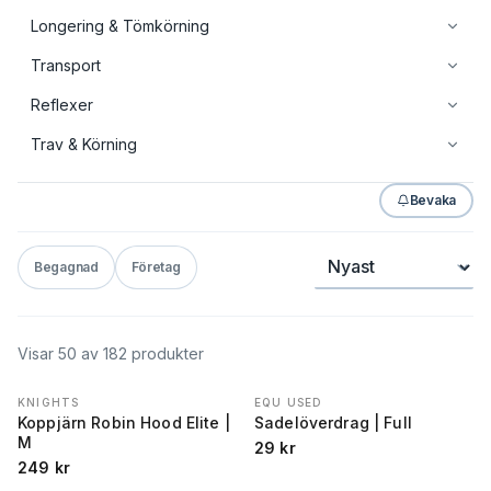
Longering & Tömkörning
Transport
Reflexer
Trav & Körning
Bevaka
Sortera
Begagnad
Företag
Visar
50
av
182
produkter
KNIGHTS
EQU USED
Koppjärn Robin Hood Elite |
Sadelöverdrag | Full
M
29
kr
249
kr