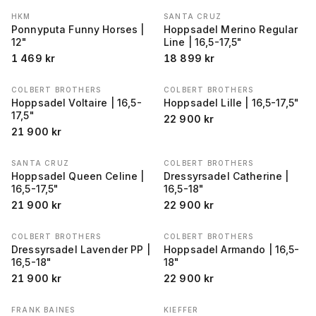
HKM
SANTA CRUZ
Ponnyputa Funny Horses |
Hoppsadel Merino Regular
12"
Line | 16,5-17,5"
1 469
kr
18 899
kr
COLBERT BROTHERS
COLBERT BROTHERS
Hoppsadel Voltaire | 16,5-
Hoppsadel Lille | 16,5-17,5"
17,5"
22 900
kr
21 900
kr
SANTA CRUZ
COLBERT BROTHERS
Hoppsadel Queen Celine |
Dressyrsadel Catherine |
16,5-17,5"
16,5-18"
21 900
kr
22 900
kr
COLBERT BROTHERS
COLBERT BROTHERS
Dressyrsadel Lavender PP |
Hoppsadel Armando | 16,5-
16,5-18"
18"
21 900
kr
22 900
kr
FRANK BAINES
KIEFFER
REA
−
20
%
REA
−
49
%