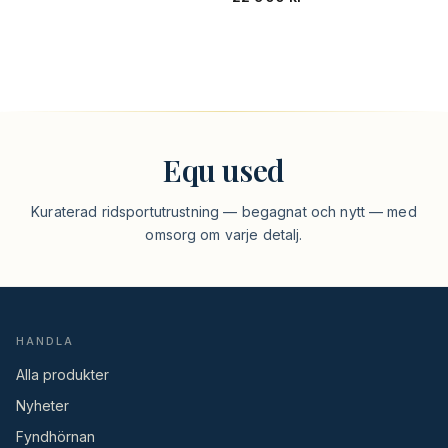
Equ used
Kuraterad ridsportutrustning — begagnat och nytt — med
omsorg om varje detalj.
HANDLA
Alla produkter
Nyheter
Fyndhörnan