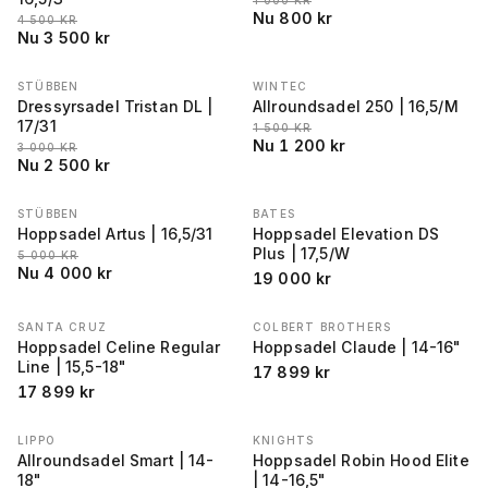
1 000
KR
Nu
800
kr
LÄGSTA PRIS 30 DAGAR FÖRE REA
:
4 500
KR
Nu
3 500
kr
STÜBBEN
WINTEC
REA
−
17
%
REA
−
20
%
Dressyrsadel Tristan DL |
Allroundsadel 250 | 16,5/M
17/31
LÄGSTA PRIS 30 DAGAR FÖRE REA
:
1 500
KR
Nu
1 200
kr
LÄGSTA PRIS 30 DAGAR FÖRE REA
:
3 000
KR
Nu
2 500
kr
STÜBBEN
BATES
REA
−
20
%
Hoppsadel Artus | 16,5/31
Hoppsadel Elevation DS
Plus | 17,5/W
LÄGSTA PRIS 30 DAGAR FÖRE REA
:
5 000
KR
Nu
4 000
kr
19 000
kr
SANTA CRUZ
COLBERT BROTHERS
Hoppsadel Celine Regular
Hoppsadel Claude | 14-16"
Line | 15,5-18"
17 899
kr
17 899
kr
LIPPO
KNIGHTS
Allroundsadel Smart | 14-
Hoppsadel Robin Hood Elite
18"
| 14-16,5"