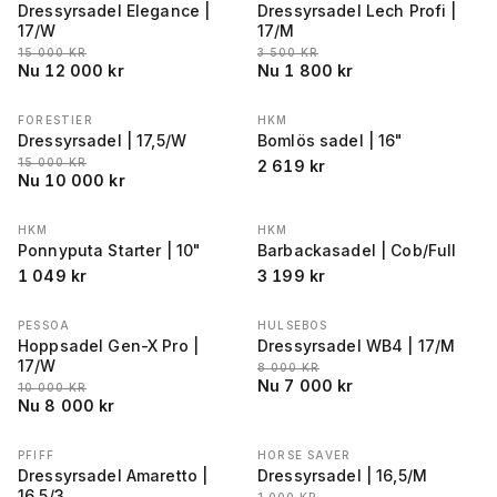
Dressyrsadel Elegance |
Dressyrsadel Lech Profi |
17/W
17/M
LÄGSTA PRIS 30 DAGAR FÖRE REA
:
LÄGSTA PRIS 30 DAGAR FÖRE REA
:
15 000
KR
3 500
KR
Nu
12 000
kr
Nu
1 800
kr
FORESTIER
HKM
REA
−
33
%
Dressyrsadel | 17,5/W
Bomlös sadel | 16"
LÄGSTA PRIS 30 DAGAR FÖRE REA
:
15 000
KR
2 619
kr
Nu
10 000
kr
HKM
HKM
Ponnyputa Starter | 10"
Barbackasadel | Cob/Full
1 049
kr
3 199
kr
PESSOA
HULSEBOS
REA
−
20
%
REA
−
13
%
Hoppsadel Gen-X Pro |
Dressyrsadel WB4 | 17/M
17/W
LÄGSTA PRIS 30 DAGAR FÖRE REA
:
8 000
KR
Nu
7 000
kr
LÄGSTA PRIS 30 DAGAR FÖRE REA
:
10 000
KR
Nu
8 000
kr
PFIFF
HORSE SAVER
REA
−
22
%
REA
−
20
%
Dressyrsadel Amaretto |
Dressyrsadel | 16,5/M
16,5/3
LÄGSTA PRIS 30 DAGAR FÖRE REA
: