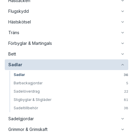
Hästtäcken
Flugskydd
Hästskötsel
Träns
Förbyglar & Martingals
Bett
Sadlar
Sadlar
36
Barbackagjordar
5
Sadelöverdrag
22
Stigbyglar & Stigläder
81
Sadeltillbehör
38
Sadelgjordar
Grimmor & Grimskaft