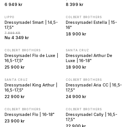
6 949
kr
8 399
kr
LIPPO
COLBERT BROTHERS
REA
−
45
%
Dressyrsadel Smart | 14,5-
Dressyrsadel Estella | 15-
17,5"
16"
LÄGSTA PRIS 30 DAGAR FÖRE REA
:
7 899
KR
18 900
kr
Nu
4 349
kr
COLBERT BROTHERS
SANTA CRUZ
Dressyrsadel Flo de Luxe |
Dressyrsadel Arthur De
16,5-17,5"
Luxe | 16-18"
25 900
kr
18 900
kr
SANTA CRUZ
COLBERT BROTHERS
Dressyrsadel King Arthur |
Dressyrsadel Aria CC | 16,5-
16,5-17,5"
17,5"
22 900
kr
24 900
kr
COLBERT BROTHERS
COLBERT BROTHERS
Dressyrsadel Flo | 16-18"
Dressyrsadel Cally | 16,5-
17,5"
23 900
kr
22 900
kr