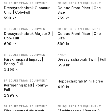
BR EQUESTRIAN EQUIPMENT
BR EQUESTRIAN EQUIPMENT
Dressyrschabrak Glamour
Gelpad Front Riser | One
Chic | Cob-Full
Size
599
kr
759
kr
BR EQUESTRIAN EQUIPMENT
BR EQUESTRIAN EQUIPMENT
Dressyrschabrak Majeur 2 |
Gelpad Front Riser | One
Cob-Full
Size
699
kr
599
kr
BR EQUESTRIAN EQUIPMENT
ANKY
Fårskinnspad Impact |
Dressyrschabrak Twill | Full
Ponny-Full
699
kr
1 199
kr
BR EQUESTRIAN EQUIPMENT
Hoppschabrak Mini Horse
Korrigeringspad | Ponny-
419
kr
Full
1 399
kr
BR EQUESTRIAN EQUIPMENT
BR EQUESTRIAN EQUIPMENT
Fårskinnspad Air Mesh |
Fårskinnspad | Ponny-Full