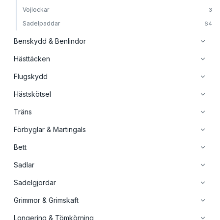
Vojlockar
3
Sadelpaddar
64
Benskydd & Benlindor
Hästtäcken
Flugskydd
Hästskötsel
Träns
Förbyglar & Martingals
Bett
Sadlar
Sadelgjordar
Grimmor & Grimskaft
Longering & Tömkörning