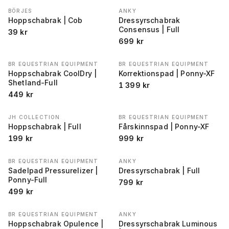
BÖRJES
ANKY
Hoppschabrak | Cob
Dressyrschabrak
Consensus | Full
39
kr
699
kr
BR EQUESTRIAN EQUIPMENT
BR EQUESTRIAN EQUIPMENT
Hoppschabrak CoolDry |
Korrektionspad | Ponny-XF
Shetland-Full
1 399
kr
449
kr
JH COLLECTION
BR EQUESTRIAN EQUIPMENT
Hoppschabrak | Full
Fårskinnspad | Ponny-XF
199
kr
999
kr
BR EQUESTRIAN EQUIPMENT
ANKY
Sadelpad Pressurelizer |
Dressyrschabrak | Full
Ponny-Full
799
kr
499
kr
BR EQUESTRIAN EQUIPMENT
ANKY
Hoppschabrak Opulence |
Dressyrschabrak Luminous