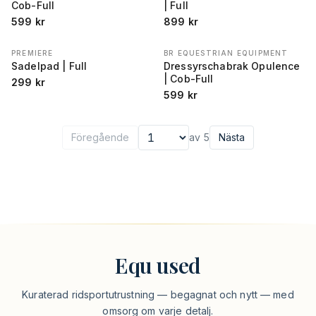
Cob-Full
| Full
599
kr
899
kr
PREMIERE
BR EQUESTRIAN EQUIPMENT
Sadelpad | Full
Dressyrschabrak Opulence
| Cob-Full
299
kr
599
kr
Föregående
av
5
Nästa
Välj sida
Equ used
Kuraterad ridsportutrustning — begagnat och nytt — med
omsorg om varje detalj.