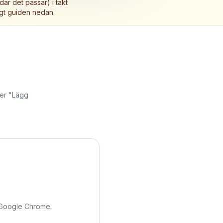
där det passar) i takt
igt guiden nedan.
ter "Lägg
 Google Chrome.