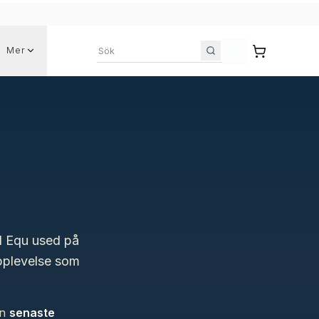
Mer
Sök bland annonser
ll Equ used på
plevelse som
en
senaste