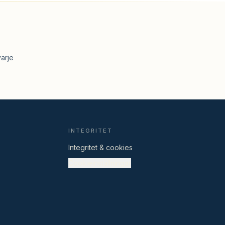
arje
Equ used-assistenten
Svarar på frågor om Equ used
INTEGRITET
Hej! Jag är Equ used-assistenten — 
Integritet & cookies
fråga mig om frakt, retur, betalning, 
Cookieinställningar
sortimentet eller hur det går till att lämna 
in din utrustning. Hur kan jag hjälpa dig?
Skapa konto
Boka frakt
Frakt & leverans
Retur & ångerrätt
Vi säljer åt dig
Min beställning