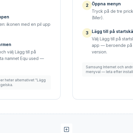
Öppna menyn
2
Tryck på de tre prick
ppen
(Mer).
en: ikonen med en pil upp
Lägg till på starts
3
Välj Lägg till på start
kärmen
app — beroende på 
ch välj Lägg till på
version.
ta namnet Equ used —
Samsung Internet och andr
menyval — leta efter instal
er heter alternativet "Lägg
ngelska.