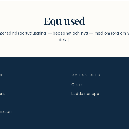
Equ used
aterad ridsportutrustning — begagnat och nytt — med omsorg om v
detalj.
CE
OM EQU USED
Om oss
ans
Ladda ner app
mation