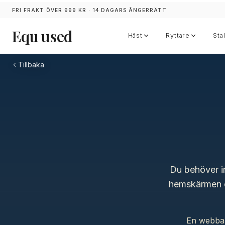
FRI FRAKT ÖVER 999 KR ·
14 DAGARS ÅNGERRÄTT
Equ used
Häst
Ryttare
Stal
Tillbaka
Du behöver in
hemskärmen o
En webbap