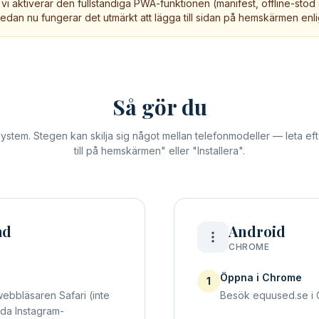
vi aktiverar den fullständiga PWA-funktionen (manifest, offline-stöd 
edan nu fungerar det utmärkt att lägga till sidan på hemskärmen enl
Så gör du
t system. Stegen kan skilja sig något mellan telefonmodeller — leta ef
till på hemskärmen" eller "Installera".
ad
Android
CHROME
Öppna i Chrome
1
webbläsaren Safari (inte
Besök equused.se i
da Instagram-