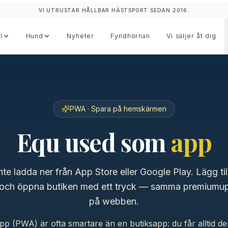
VI UTRUSTAR HÅLLBAR HÄSTSPORT SEDAN 2016.
l
Hund
Nyheter
Fyndhörnan
Vi säljer åt dig
PWA · Spara på hemskärmen
Equ used som
app
te ladda ner från App Store eller Google Play. Lägg ti
ch öppna butiken med ett tryck — samma premiumup
på webben.
p (PWA) är ofta smartare än en butiksapp: du får alltid d