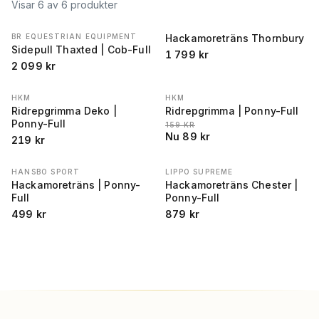
Visar 6 av 6 produkter
BR EQUESTRIAN EQUIPMENT
Hackamoreträns Thornbury
Sidepull Thaxted | Cob-Full
1 799
kr
2 099
kr
HKM
HKM
REA
−
44
%
Ridrepgrimma Deko |
Ridrepgrimma | Ponny-Full
Ponny-Full
LÄGSTA PRIS 30 DAGAR FÖRE REA
:
159
KR
Nu
89
kr
219
kr
HANSBO SPORT
LIPPO SUPREME
Hackamoreträns | Ponny-
Hackamoreträns Chester |
Full
Ponny-Full
499
kr
879
kr