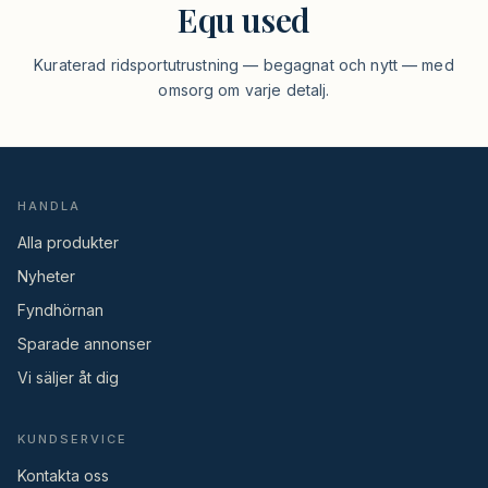
Equ used
Kuraterad ridsportutrustning — begagnat och nytt — med
omsorg om varje detalj.
HANDLA
Alla produkter
Nyheter
Fyndhörnan
Sparade annonser
Vi säljer åt dig
KUNDSERVICE
Kontakta oss