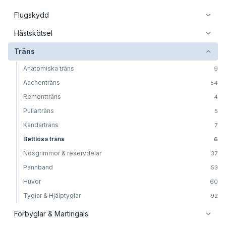
Flugskydd
Hästskötsel
Träns
Anatomiska träns
9
Aachenträns
54
Remontträns
4
Pullarträns
5
Kandarträns
7
Bettlösa träns
6
Nosgrimmor & reservdelar
37
Pannband
53
Huvor
60
Tyglar & Hjälptyglar
92
Förbyglar & Martingals