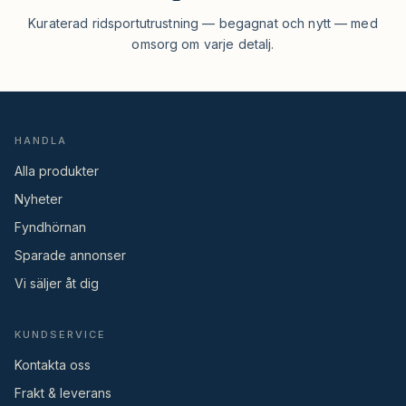
Kuraterad ridsportutrustning — begagnat och nytt — med
omsorg om varje detalj.
HANDLA
Alla produkter
Nyheter
Fyndhörnan
Sparade annonser
Vi säljer åt dig
KUNDSERVICE
Kontakta oss
Frakt & leverans