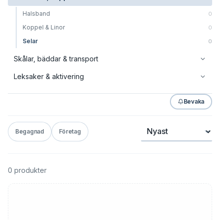
Halsband
0
Koppel & Linor
0
Selar
0
Skålar, bäddar & transport
Leksaker & aktivering
Bevaka
Sortera
Begagnad
Företag
0 produkter