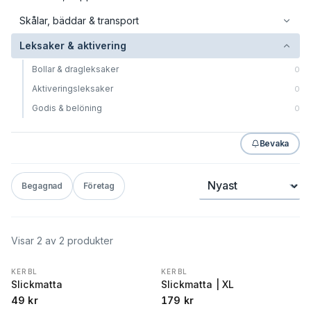
Skålar, bäddar & transport
Leksaker & aktivering
Bollar & dragleksaker
0
Aktiveringsleksaker
0
Godis & belöning
0
Bevaka
Sortera
Begagnad
Företag
Visar 2 av 2 produkter
KERBL
KERBL
Slickmatta
Slickmatta | XL
49
kr
179
kr