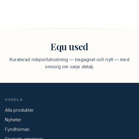
Equ used
Kuraterad ridsportutrustning — begagnat och nytt — med
omsorg om varje detalj.
HANDLA
Alla produkter
Nyheter
Fyndhörnan
Sparade annonser